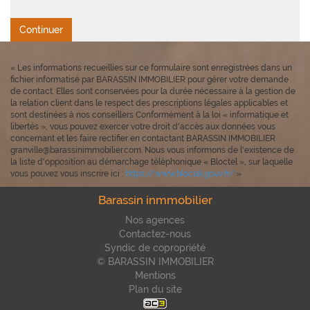
Continuer
« Les informations recueillies sur ce formulaire sont enregistrées dans un
fichier informatisé par BARASSIN IMMOBILIER pour gérer votre demande
de contact. Elles sont conservées pour la durée nécessaire à la gestion de
la relation client dans le respect des prescriptions légales applicables et
sont destinées à nos conseillers Conformément à la loi « informatique et
libertés », vous pouvez exercer votre droit d'accès aux données vous
concernant et les faire rectifier en contactant BARASSIN IMMOBILIER
granville@barassinimmobilier.com. Nous vous informons de l'existence de
la liste d'opposition au démarchage téléphonique « Bloctel », sur laquelle
vous pouvez vous inscrire ici :
https://www.bloctel.gouv.fr/
»
Barassin inmmobilier
Nos agences
Contactez-nous
Syndic de copropriété
© BARASSIN IMMOBILIER
Mentions
Plan du site