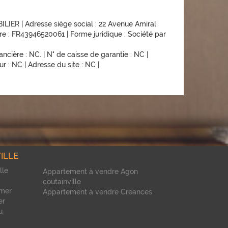
IER | Adresse siège social : 22 Avenue Amiral
: FR43946520061 | Forme juridique : Société par
cière : NC. | N° de caisse de garantie : NC |
 : NC | Adresse du site : NC |
ILLE
lle
Appartement à vendre Agon
coutainville
 mer
Appartement à vendre Creances
er
u