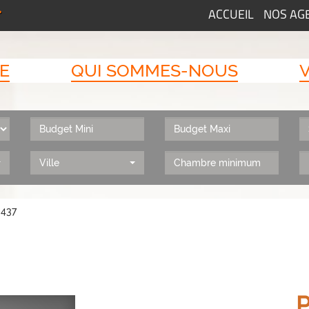
ACCUEIL
NOS AG
E
QUI SOMMES-NOUS
Ville
: 437
P