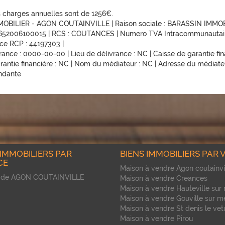
es charges annuelles sont de 1256€.
MMOBILIER - AGON COUTAINVILLE | Raison sociale : BARASSIN IMMOBIL
4652006100015 | RCS : COUTANCES | Numero TVA Intracommunautaire 
ance RCP : 44197303 |
ce : 0000-00-00 | Lieu de délivrance : NC | Caisse de garantie finan
rantie financière : NC | Nom du médiateur : NC | Adresse du médiateur
endante
 IMMOBILIERS PAR
BIENS IMMOBILIERS PAR V
CE
Maison à vendre Agon coutainvi
 de AGON COUTAINVILLE
Maison à vendre Creances
Maison à vendre Hauteville sur
Maison à vendre Gouville sur m
Maison à vendre St denis le vet
Maison à vendre Pirou