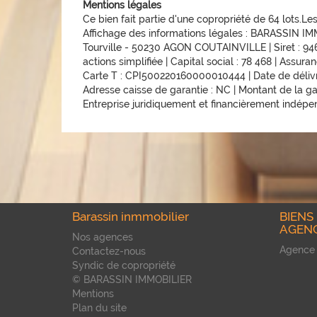
Mentions légales
Ce bien fait partie d'une copropriété de 64 lots.L
Affichage des informations légales : BARASSIN I
Tourville - 50230 AGON COUTAINVILLE | Siret : 9
actions simplifiée | Capital social : 78 468 | Assur
Carte T : CPI500220160000010444 | Date de délivran
Adresse caisse de garantie : NC | Montant de la ga
Entreprise juridiquement et financièrement indép
Barassin inmmobilier
BIENS
AGEN
Nos agences
Agence
Contactez-nous
Syndic de copropriété
© BARASSIN IMMOBILIER
Mentions
Plan du site