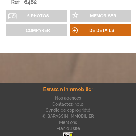
Ref : 6462
6 PHOTOS
MEMORISER
COMPARER
DE DETAILS
Barassin inmmobilier
Nos agences
Contactez-nous
Syndic de copropriété
© BARASSIN IMMOBILIER
Mentions
Plan du site