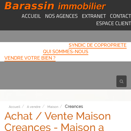
ACCUEIL
NOS AGENCES
EXTRANET
CONTACT
ESPACE CLIENT
SYNDIC DE COPROPRIETE
QUI SOMMES-NOUS
VENDRE VOTRE BIEN ?
Toggl
navig
Creances
Accueil
A vendre
Maison
Achat / Vente Maison
Creances - Maison a