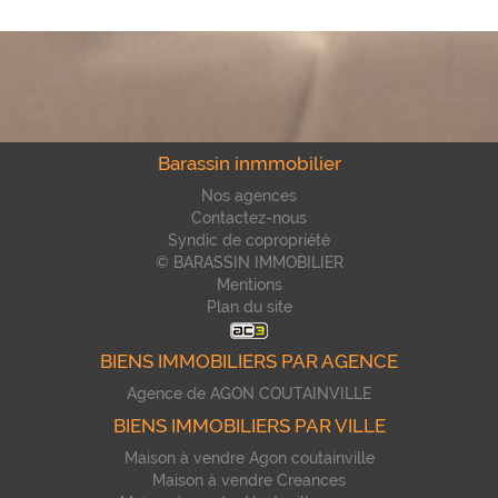
Barassin inmmobilier
Nos agences
Contactez-nous
Syndic de copropriété
© BARASSIN IMMOBILIER
Mentions
Plan du site
BIENS IMMOBILIERS PAR AGENCE
Agence de AGON COUTAINVILLE
BIENS IMMOBILIERS PAR VILLE
Maison à vendre Agon coutainville
Maison à vendre Creances