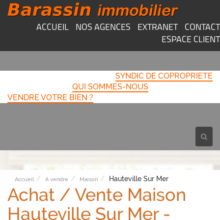
ACCUEIL
NOS AGENCES
EXTRANET
CONTACT
ESPACE CLIENT
SYNDIC DE COPROPRIETE
QUI SOMMES-NOUS
VENDRE VOTRE BIEN ?
Toggl
navig
Hauteville Sur Mer
Accueil
A vendre
Maison
Achat / Vente Maison
Hauteville Sur Mer -